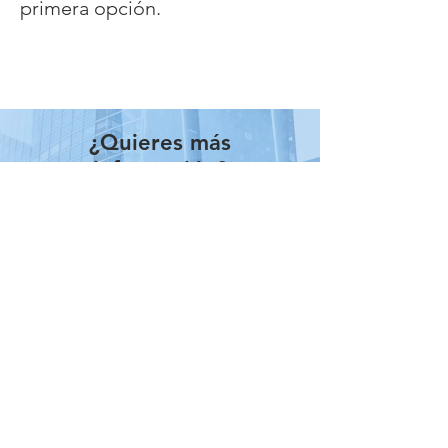
primera opción.
¿Quieres más
información?
¡Contáctanos!
Estamos aquí para asisitirte.
Contactar
Teléfonos:
5555214358
,
5555214374
Dirección fiscal: Calle Tlalnepantla, N.9
Col. Santa Anita La bolsa, Villa Nicolás
Romero, Municipio Nicolás Romero,
C.P.54416
Sucursal: Balderas 33, desp. 307, col.
centro, delegación Cuauhtémoc,