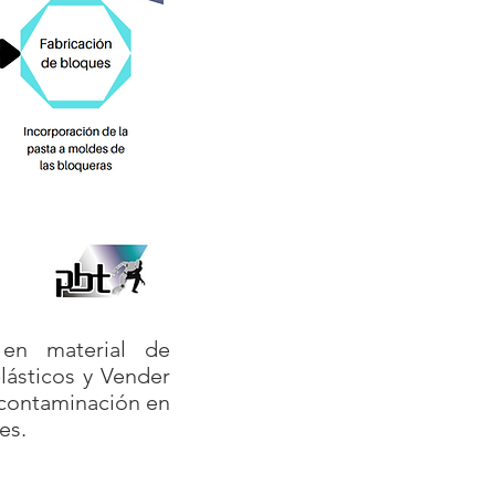
 en material de
plásticos y Vender
a contaminación en
es.