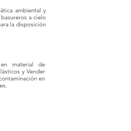
ática ambiental y
 basureros a cielo
para la disposición
 en material de
plásticos y Vender
a contaminación en
es.