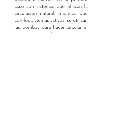
caso son sistemas que utilizan la 
circulación natural, mientras que 
con los sistemas activos, se utilizan 
las bombas para hacer circular el 
agua y generar calor.
Paneles solares en la azotea: 
La 
energía solar también se puede 
utilizar para ahorrar a los 
propietarios de viviendas, una 
gran cantidad de dinero al reducir 
el consumo de electricidad 
mediante el uso de paneles 
solares. 
#energíasolar
#energíaeólica
#PBTecnología
#ProveeduríadeBienesyTecnología