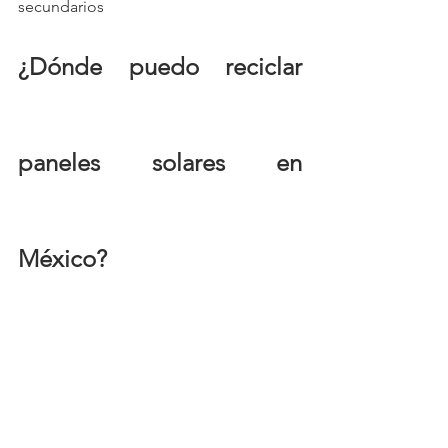
secundarios
¿Dónde puedo reciclar 
paneles solares en 
México?
Aunque en México no tengamos una 
gran planta de tratamiento y reciclaje 
fotovoltaico no quiere decir que tengas 
que dejar tus paneles solares en la calle 
cuando ya no los necesites.
Existen distintas empresas dedicadas a 